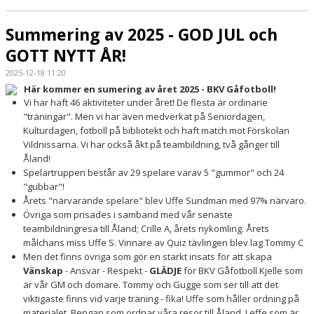
Summering av 2025 - GOD JUL och
GOTT NYTT ÅR!
2025-12-18 11:20
Här kommer en sumering av året 2025 - BKV Gåfotboll!
Vi har haft 46 aktiviteter under året! De flesta är ordinarie
"träningar". Men vi har även medverkat på Seniordagen,
Kulturdagen, fotboll på bibliotekt och haft match mot Förskolan
Vildnissarna. Vi har också åkt på teambildning, två gånger till
Åland!
Spelartruppen består av 29 spelare varav 5 "gummor" och 24
"gubbar"!
Årets "närvarande spelare" blev Uffe Sundman med 97% närvaro.
Övriga som prisades i samband med vår senaste
teambildningresa till Åland; Crille A, årets nykomling. Årets
målchans miss Uffe S. Vinnare av Quiz tävlingen blev lag Tommy C
Men det finns övriga som gör en starkt insats för att skapa
Vänskap
- Ansvar - Respekt -
GLÄDJE
för BKV Gåfotboll Kjelle som
är vår GM och domare. Tommy och Gugge som ser till att det
viktigaste finns vid varje träning - fika! Uffe som håller ordning på
materialet. Bengan som ordnar våra resor till Åland. Leffe som är