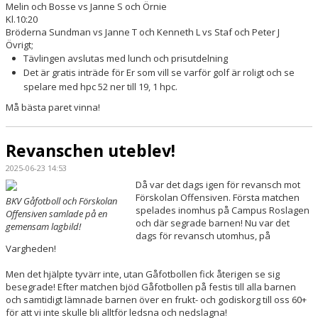
Melin och Bosse vs Janne S och Örnie
Kl.10:20
Bröderna Sundman vs Janne T och Kenneth L vs Staf och Peter J
Övrigt;
Tävlingen avslutas med lunch och prisutdelning
Det är gratis inträde för Er som vill se varför golf är roligt och se
spelare med hpc 52 ner till 19, 1 hpc.
Må bästa paret vinna!
Revanschen uteblev!
2025-06-23 14:53
Då var det dags igen för revansch mot
Förskolan Offensiven. Första matchen
BKV Gåfotboll och Förskolan
spelades inomhus på Campus Roslagen
Offensiven samlade på en
och där segrade barnen! Nu var det
gemensam lagbild!
dags för revansch utomhus, på
Vargheden!
Men det hjälpte tyvärr inte, utan Gåfotbollen fick återigen se sig
besegrade! Efter matchen bjöd Gåfotbollen på festis till alla barnen
och samtidigt lämnade barnen över en frukt- och godiskorg till oss 60+
för att vi inte skulle bli alltför ledsna och nedslagna!