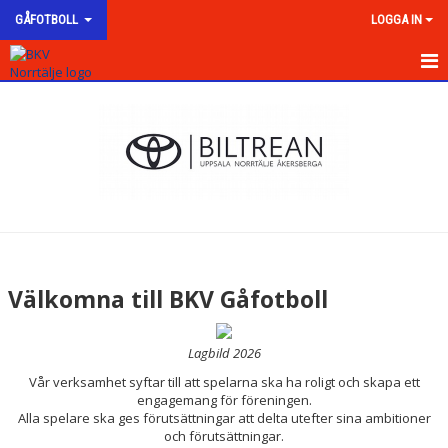
GÅFOTBOLL
LOGGA IN
HEM
NYHETER
KALENDER
MATCHER
TRUPPEN
Välkomna till BKV Gåfotboll
BILDGALLERI
Lagbild 2026
DOKUMENT
Vår verksamhet syftar till att spelarna ska ha roligt och skapa ett
engagemang för föreningen.
KONTAKT
Alla spelare ska ges förutsättningar att delta utefter sina ambitioner
och förutsättningar.