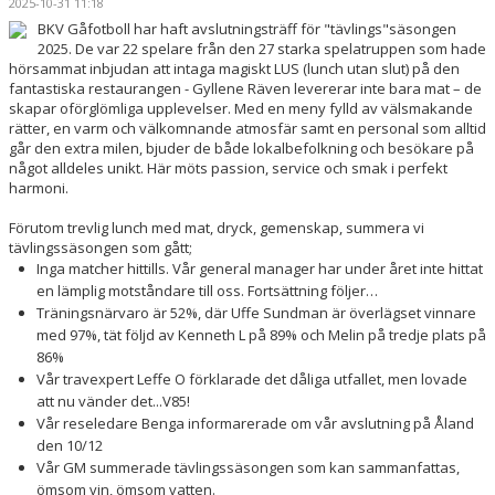
2025-10-31 11:18
BKV Gåfotboll har haft avslutningsträff för "tävlings"säsongen
2025. De var 22 spelare från den 27 starka spelatruppen som hade
hörsammat inbjudan att intaga magiskt LUS (lunch utan slut) på den
fantastiska restaurangen - Gyllene Räven levererar inte bara mat – de
skapar oförglömliga upplevelser. Med en meny fylld av välsmakande
rätter, en varm och välkomnande atmosfär samt en personal som alltid
går den extra milen, bjuder de både lokalbefolkning och besökare på
något alldeles unikt. Här möts passion, service och smak i perfekt
harmoni.
Förutom trevlig lunch med mat, dryck, gemenskap, summera vi
tävlingssäsongen som gått;
Inga matcher hittills. Vår general manager har under året inte hittat
en lämplig motståndare till oss. Fortsättning följer…
Träningsnärvaro är 52%, där Uffe Sundman är överlägset vinnare
med 97%, tät följd av Kenneth L på 89% och Melin på tredje plats på
86%
Vår travexpert Leffe O förklarade det dåliga utfallet, men lovade
att nu vänder det...V85!
Vår reseledare Benga informarerade om vår avslutning på Åland
den 10/12
Vår GM summerade tävlingssäsongen som kan sammanfattas,
ömsom vin, ömsom vatten.