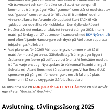
vår travexpert och som försöker se till att vi har pengar till
kommande träningsläger! Våra "gummor" som står ut med vissa av
oss "gubbar" som tror att vi är "tillbaka till framtiden" och har
vinnarskallarna fortfarande påkopplade! Stort TACK till vår
guldsponsor och tillika vår klubblokal - Den Gyllende Räven!
Nu återstår det endast en aktivitet innan vi stänger 2025. Intern
match på lördag den 27 december (i samband med
BKV Nyårsknall
)
med efterföljande Hamburgare och dryck på Åtellet (se separata
inbjudningar/kallelser).
Vad planeras för 2026?! Förhoppningsvis kommer vi att få till
match/er mot något annat Gåfotbollslag. Träningsläger ligger i
årplaneringen (beror på Leffe.. vart vi åker...), Vi fortsätter med att
träffas varje onsdag - Nya spelare är välkomna! Teambildning till
Solvalla och Åland finns med i årsplaneringen. Vi har flera GULD
sponsorer på gång och förhopningsvis om allt faller på plats
kommer ni få se de snyggaste Gåfotbollsspelare!
Nu önskar vi alla en
GOD JUL och GOTT NYTT ÅR
med en bild av vår
egen Peter "
Garrincha" Geschvind
Avslutning, tävlingssäsong 2025