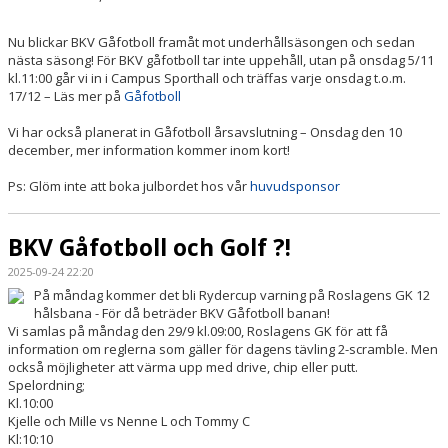
Nu blickar BKV Gåfotboll framåt mot underhållsäsongen och sedan
nästa säsong! För BKV gåfotboll tar inte uppehåll, utan på onsdag 5/11
kl.11:00 går vi in i Campus Sporthall och träffas varje onsdag t.o.m.
17/12 – Läs mer på
Gåfotboll
Vi har också planerat in Gåfotboll årsavslutning – Onsdag den 10
december, mer information kommer inom kort!
Ps: Glöm inte att boka julbordet hos vår
huvudsponsor
BKV Gåfotboll och Golf ?!
2025-09-24 22:20
På måndag kommer det bli Rydercup varning på Roslagens GK 12
hålsbana - För då beträder BKV Gåfotboll banan!
Vi samlas på måndag den 29/9 kl.09:00, Roslagens GK för att få
information om reglerna som gäller för dagens tävling 2-scramble. Men
också möjligheter att värma upp med drive, chip eller putt.
Spelordning;
Kl.10:00
Kjelle och Mille vs Nenne L och Tommy C
Kl:10:10