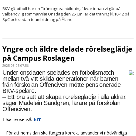
BKV gåfotboll har en "träning/teambildning" kvar innan vi går på
välbehövlig sommarvila! Onsdag den 25 juni är det träning kl.10-12 på
SpC och sedan teambildning på Åland.
Yngre och äldre delade rörelseglädje
på Campus Roslagen
2025-03-05 07:56
Under onsdagen spelades en fotbollsmatch
mellan två vitt skilda generationer när barnen
från förskolan Offenciven mötte pensionerade
BKV-spelare.
– Ett bra sätt att skapa rörelseglädje i alla åldrar,
säger Madelein Sandgren, lärare på förskolan
Offenciven.
Läs mer på
NT
Bild och text; Andreas Larsson (NT)
För att hemsidan ska fungera korrekt använder vi nödvändiga