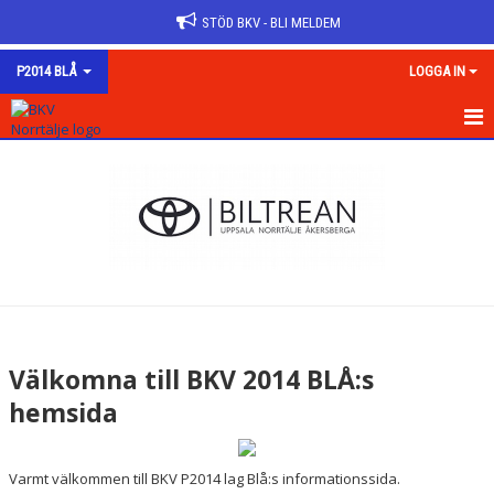
STÖD BKV - BLI MELDEM
P2014 BLÅ
LOGGA IN
HEM
NYHETER
KALENDER
MATCHER
TRUPPEN
Välkomna till BKV 2014 BLÅ:s
BILDGALLERI
hemsida
DOKUMENT
Varmt välkommen till BKV P2014 lag Blå:s informationssida.
KONTAKT