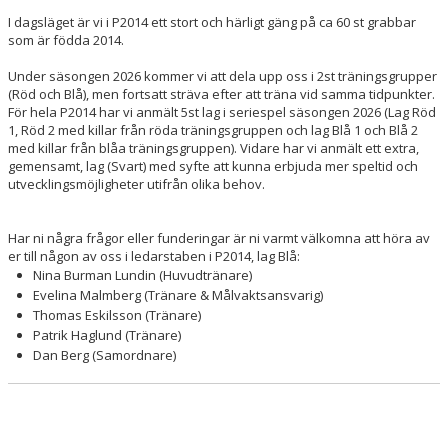
I dagsläget är vi i P2014 ett stort och härligt gäng på ca 60 st grabbar
som är födda 2014.
Under säsongen 2026 kommer vi att dela upp oss i 2st träningsgrupper
(Röd och Blå), men fortsatt sträva efter att träna vid samma tidpunkter.
För hela P2014 har vi anmält 5st lag i seriespel säsongen 2026 (Lag Röd
1, Röd 2 med killar från röda träningsgruppen och lag Blå 1 och Blå 2
med killar från blåa träningsgruppen). Vidare har vi anmält ett extra,
gemensamt, lag (Svart) med syfte att kunna erbjuda mer speltid och
utvecklingsmöjligheter utifrån olika behov.
Har ni några frågor eller funderingar är ni varmt välkomna att höra av
er till någon av oss i ledarstaben i P2014, lag Blå:
Nina Burman Lundin (Huvudtränare)
Evelina Malmberg (Tränare & Målvaktsansvarig)
Thomas Eskilsson (Tränare)
Patrik Haglund (Tränare)
Dan Berg (Samordnare)