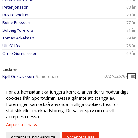
Peter Jonsson
68 år
Rikard Widlund
70 år
Roine Eriksson
77 år
Solveig Ydrefors
71 år
Tomas Ackelman
79 år
Ulf Källås
76 år
Örnie Gunnarsson
69 år
Ledare
0727-326767
Kjell Gustavsson
, Samordnare
0703-703340
Lennart Lundin
, Samordnare
För att hemsidan ska fungera korrekt använder vi nödvändiga
0705-299243
Tommy Cedersved
, Ekonomiansvarig
cookies från SportAdmin. Dessa går inte att stänga av.
0705-085253
Ulf Sundman
, Coach
Föreningen kan också använda frivilliga cookies, t.ex. för
statistik eller marknadsföring. Du väljer själv om du vill
acceptera dessa.
Anpassa dina val
Cookie-
Gå till
inställningar
Webbversion
Acceptera nödvändiga
Acceptera alla