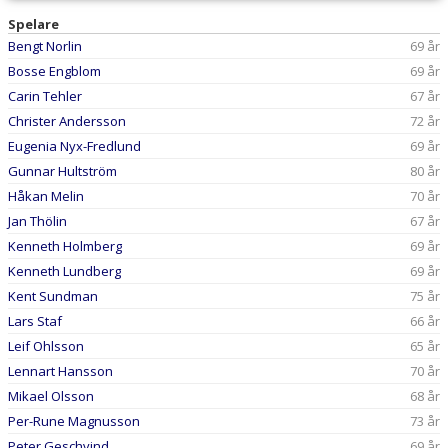
Spelare
Bengt Norlin
69 år
Bosse Engblom
69 år
Carin Tehler
67 år
Christer Andersson
72 år
Eugenia Nyx-Fredlund
69 år
Gunnar Hultström
80 år
Håkan Melin
70 år
Jan Thölin
67 år
Kenneth Holmberg
69 år
Kenneth Lundberg
69 år
Kent Sundman
75 år
Lars Staf
66 år
Leif Ohlsson
65 år
Lennart Hansson
70 år
Mikael Olsson
68 år
Per-Rune Magnusson
73 år
Peter Geschvind
69 år