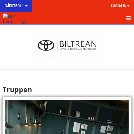
GÅFOTBOLL
LOGGA IN
HEM
NYHETER
KALENDER
MATCHER
TRUPPEN
Truppen
BILDGALLERI
DOKUMENT
KONTAKT