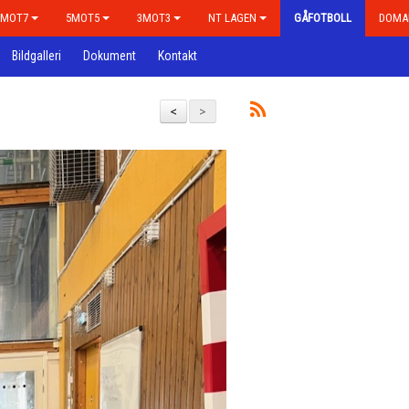
7MOT7
5MOT5
3MOT3
NT LAGEN
GÅFOTBOLL
DOMA
Bildgalleri
Dokument
Kontakt
<
>