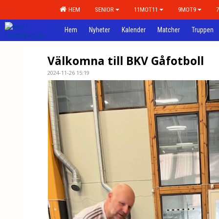
HEM
SENIOR
11MOT11
9MOT9
Hem
Nyheter
Kalender
Matcher
Truppen
Välkomna till BKV Gåfotboll
2024-11-26 15:19