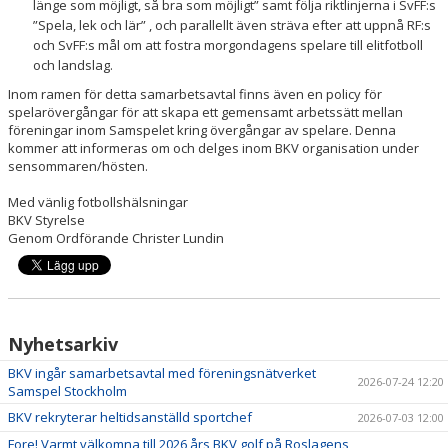
länge som möjligt, så bra som möjligt” samt följa riktlinjerna i SvFF:s
”Spela, lek och lär” , och parallellt även sträva efter att uppnå RF:s
och SvFF:s mål om att fostra morgondagens spelare till elitfotboll
och landslag.
Inom ramen för detta samarbetsavtal finns även en policy för
spelarövergångar för att
skapa ett gemensamt arbetssätt mellan
föreningar inom Samspelet kring övergångar av spelare. Denna
kommer att informeras om och delges inom BKV organisation under
sensommaren/hösten.
Med vänlig fotbollshälsningar
BKV Styrelse
Genom Ordförande Christer Lundin
Nyhetsarkiv
BKV ingår samarbetsavtal med föreningsnätverket
2026-07-24 12:20
Samspel Stockholm
BKV rekryterar heltidsanställd sportchef
2026-07-03 12:00
Fore! Varmt välkomna till 2026 års BKV golf på Roslagens