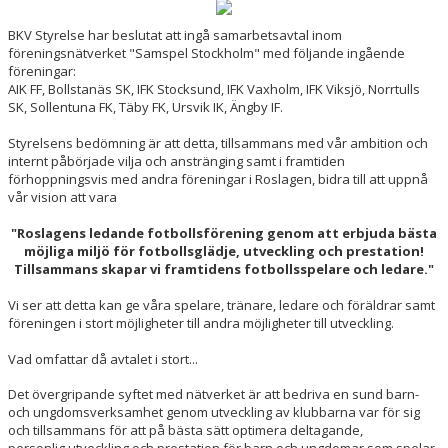
BKV Styrelse har beslutat att ingå samarbetsavtal inom
AVGIFTER BKV NORRTÄLJE
föreningsnätverket "Samspel Stockholm" med följande ingående
föreningar:
BOKA LOKAL/KONFERENS
AIK FF, Bollstanäs SK, IFK Stocksund, IFK Vaxholm, IFK Viksjö, Norrtulls
SK, Sollentuna FK, Täby FK, Ursvik IK, Ängby IF.
WEBBSHOPEN
Styrelsens bedömning är att detta, tillsammans med vår ambition och
internt påbörjade vilja och anstränging samt i framtiden
VISSELBLÅSARFUNKTION
förhoppningsvis med andra föreningar i Roslagen, bidra till att uppnå
vår vision att vara
STOLTA SPONSORER
"Roslagens ledande fotbollsförening genom att erbjuda bästa
möjliga miljö för fotbollsglädje, utveckling och prestation!
Tillsammans skapar vi framtidens fotbollsspelare och ledare."
Vi ser att detta kan ge våra spelare, tränare, ledare och föräldrar samt
föreningen i stort möjligheter till andra möjligheter till utveckling.
Vad omfattar då avtalet i stort...
Det övergripande syftet med nätverket är att bedriva en sund barn-
och ungdomsverksamhet genom utveckling av klubbarna var för sig
och tillsammans för att på bästa sätt optimera deltagande,
personlig utveckling och prestation för barn och ungdomar som spelar