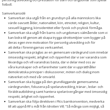
fotboll.
Samverkansidé
Samverkan ska utgå från en grundsyn på alla människors lika
värde oavsett ålder, nationalitet, kön, etnicitet, religion, kultur,
sexuell läggning, könsidentitet eller fysisk och psykisk förmåga.
Samverkan ska utgå från barns och ungdomars välmående som vi
kan bidra till genom att skapa trygga idrottsmiljöer som bygger på
deras egen inre motivation för personlig utveckling och för
att delta i föreningarnas verksamhet.
Samverkan ska präglas av en gemensam värdegrund som innebär
ömsesidig respekt, ärlighet och öppenhet där vi ser varandra som
likvärdiga och vill varandras bästa, där vi delar med oss av
våra kunskaper och erfarenheter samt där vi upprätthåller
demokratiska principer i diskussioner, möten och dialog inom
nätverket och med vår omvärld.
Samverkan ska bygga på den grundläggande gemensamma
värdegrunden, fokusera på spelarutveckling, tränar-, ledar- och
föräldrautbildning samt hantera spelarövergångar med ömsesidig
respekt, ärlighet och öppenhet.
Samverkan ska följa direktiven i FN:s barnkonvention, medverka
till att uppnå RF:s mål från Idrotten Vill; ”Så många som möjligt, så