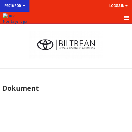
P2016 RÖD
LOGGA IN
HEM
NYHETER
KALENDER
MATCHER
TRUPPEN
Dokument
BILDGALLERI
DOKUMENT
KONTAKT