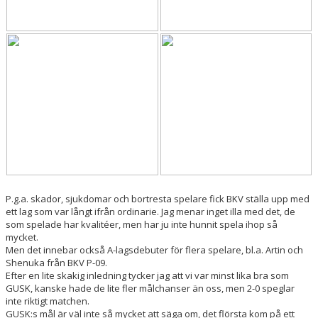
P.g.a. skador, sjukdomar och bortresta spelare fick BKV ställa upp med
ett lag som var långt ifrån ordinarie. Jag menar inget illa med det, de
som spelade har kvalitéer, men har ju inte hunnit spela ihop så
mycket.
Men det innebar också A-lagsdebuter för flera spelare, bl.a. Artin och
Shenuka från BKV P-09.
Efter en lite skakig inledning tycker jag att vi var minst lika bra som
GUSK, kanske hade de lite fler målchanser än oss, men 2-0 speglar
inte riktigt matchen.
GUSK:s mål är väl inte så mycket att säga om, det flörsta kom på ett