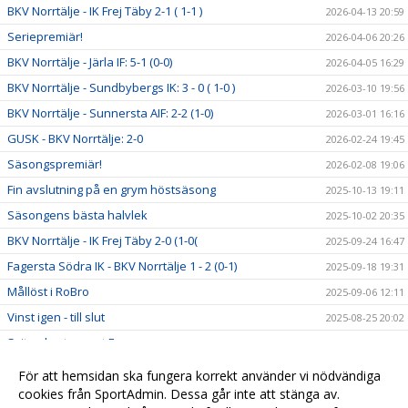
BKV Norrtälje - IK Frej Täby 2-1 ( 1-1 )
2026-04-13 20:59
Seriepremiär!
2026-04-06 20:26
BKV Norrtälje - Järla IF: 5-1 (0-0)
2026-04-05 16:29
BKV Norrtälje - Sundbybergs IK: 3 - 0 ( 1-0 )
2026-03-10 19:56
BKV Norrtälje - Sunnersta AIF: 2-2 (1-0)
2026-03-01 16:16
GUSK - BKV Norrtälje: 2-0
2026-02-24 19:45
Säsongspremiär!
2026-02-08 19:06
Fin avslutning på en grym höstsäsong
2025-10-13 19:11
Säsongens bästa halvlek
2025-10-02 20:35
BKV Norrtälje - IK Frej Täby 2-0 (1-0(
2025-09-24 16:47
Fagersta Södra IK - BKV Norrtälje 1 - 2 (0-1)
2025-09-18 19:31
Mållöst i RoBro
2025-09-06 12:11
Vinst igen - till slut
2025-08-25 20:02
Sviten bruten mot Fanna
2025-08-20 20:31
Revansch mot Upsala IF
2025-08-12 17:26
För att hemsidan ska fungera korrekt använder vi nödvändiga
Fjärde raka segern
cookies från SportAdmin. Dessa går inte att stänga av.
2025-08-05 20:12