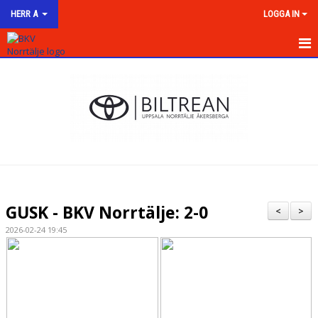
HERR A
LOGGA IN
HEM
NYHETER
KALENDER
MATCHER
TRUPPEN
GUSK - BKV Norrtälje: 2-0
<
>
BILDGALLERI
2026-02-24 19:45
DOKUMENT
KONTAKT