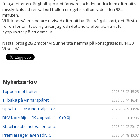
friläge efter en långboll upp mot forward, och det andra kom efter att vi
misslyckats att rensa bort bollen ur eget straffområde i den 92:a
minuten.
Vi fick också en spelare utvisad efter att ha fått två gula kort, det första
för en för tuff tackling antar jag, och det andra efter att ha haft
synpunkter på ett domslut.
Nästa lördag 28/2 möter vi Sunnersta hemma på konstgräset kl. 14.30.
Vi ses då!
Nyhetsarkiv
Toppen mot botten
2026-05-22 15:25
Tillbaka på vinnarspåret
2026-05-14 16:44
Upsala IF - BKV Norrtälje: 3-2
2026-05-09 13:24
BKV Norrtälje - IFK Uppsala 1 - 0 (0-0)
2026-05-01 11:35
Stabil insats mot Vallentuna.
2026-04-22 20:17
Premiärseger även i div. 5
2026-04-18 10:07