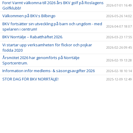
Fore! Varmt välkomna till 2026 års BKV golf på Roslagens
2026-07-01 16:49
Golfklubb!
AVGIFTER BKV NORRTÄLJE
Välkommen på BKV:s Bilbingo
2026-05-26 14:02
BKV fortsätter sin utveckling på barn och ungdom - med
BOKA LOKAL/KONFERENS
2026-04-07 18:07
spelaren i centrum!
BKV Norrtälje – Rabatthäftet 2026.
2026-03-23 17:55
WEBBSHOPEN
Vi startar upp verksamheten för flickor och pojkar
2026-02-26 09:45
födda 2020
VISSELBLÅSARFUNKTION
Årsmötet 2026 har genomförts på Norrtälje
2026-02-19 13:28
Sportcentrum.
STOLTA SPONSORER
Information inför medlems- & säsongsavgifter 2026
2026-02-18 10:14
STOR DAG FÖR BKV NORRTÄLJE!
2025-12-09 12:49