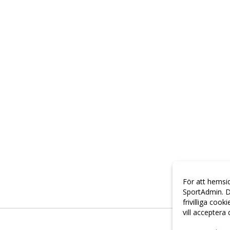
För att hemsi
SportAdmin. D
frivilliga cook
vill acceptera