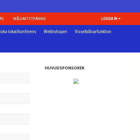
RE
MÅLVAKTSTRÄNING
LOGGA IN
Boka lokal/konferens
Webbshopen
Visselblåsarfunktion
HUVUDSPONSORER