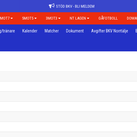
STÖD BKV - BLI MELDEM
7MOT7
5MOT5
3MOT3
NT LAGEN
GÅFOTBOLL
DOMA
g/tränare
Kalender
Matcher
Dokument
Avgifter BKV Norrtälje