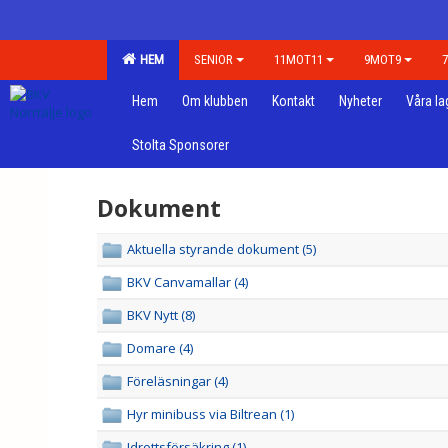
HEM
SENIOR
11MOT11
9MOT9
Hem
Om klubben
Kontakt
Nyheter
Våra la
Stolta Sponsorer
Dokument
Aktuella styrande dokument (5)
BKV Canvamallar (4)
BKV Nytt (8)
Domare (4)
Föreläsningar (4)
Hyr minibuss via Biltrean (1)
Idrottsförsäkring (1)