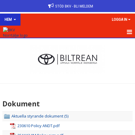
STÖD BKV - BLI MELDEM
HEM
LOGGA IN
HEM
OM KLUBBEN
KONTAKT
NYHETER
VÅRA LAG/TRÄNARE
Dokument
KALENDER
Aktuella styrande dokument (5)
MATCHER
230610 Policy ANDT.pdf
DOKUMENT