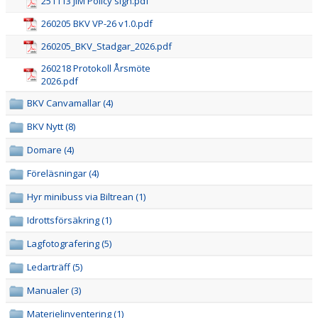
251113 JIM Policy sign.pdf
260205 BKV VP-26 v1.0.pdf
AVGIFTER BKV NORRTÄLJE
260205_BKV_Stadgar_2026.pdf
BOKA LOKAL/KONFERENS
260218 Protokoll Årsmöte
2026.pdf
WEBBSHOPEN
BKV Canvamallar (4)
VISSELBLÅSARFUNKTION
BKV Nytt (8)
Domare (4)
STOLTA SPONSORER
Föreläsningar (4)
Hyr minibuss via Biltrean (1)
Idrottsförsäkring (1)
Lagfotografering (5)
Ledarträff (5)
Manualer (3)
Materielinventering (1)