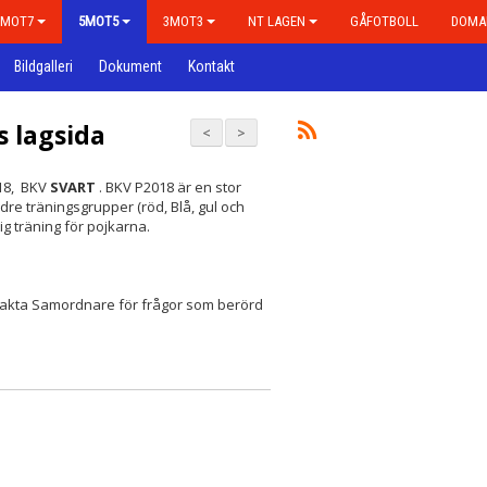
7MOT7
5MOT5
3MOT3
NT LAGEN
GÅFOTBOLL
DOMA
Bildgalleri
Dokument
Kontakt
s lagsida
<
>
018, BKV
SVART
. BKV P2018 är en stor
ndre träningsgrupper (röd, Blå, gul och
lig träning för pojkarna.
ontakta Samordnare för frågor som berörd