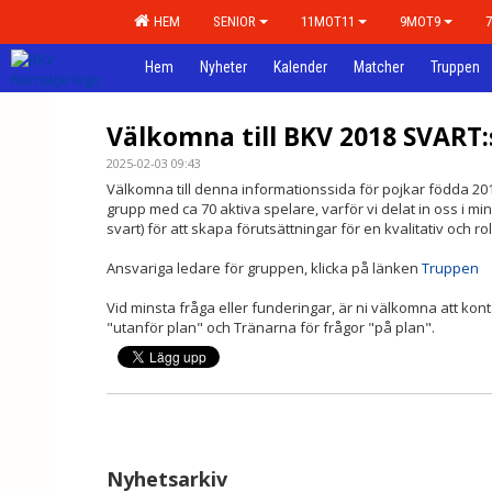
HEM
SENIOR
11MOT11
9MOT9
Hem
Nyheter
Kalender
Matcher
Truppen
Välkomna till BKV 2018 SVART:
2025-02-03 09:43
Välkomna till denna informationssida för pojkar födda 2
grupp med ca 70 aktiva spelare, varför vi delat in oss i mi
svart) för att skapa förutsättningar för en kvalitativ och ro
Ansvariga ledare för gruppen, klicka på länken
Truppen
Vid minsta fråga eller funderingar, är ni välkomna att k
"utanför plan" och Tränarna för frågor "på plan".
Nyhetsarkiv