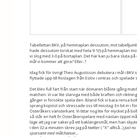
Tabellettan BKV, på hemmaplan dessutom, mot tabelljum
hade dessutom torskat med hela 9-1(!) på hemmaplan mot 
vi slog med 3-0 på bortaplan. Det här kan ju bara sluta på
mål vi kommer att göra? Eller..?
Idag fick för övrigt Theo Augustsson debutera i mål i BKV:s
flyttade upp till Roslagen från Eslöv i vintras och spelade 
Det blev full fart från start när domaren blåste igång ma
matchen. Vi var lite slarviga med både kraften och riktn
gånger vi försökte spela den. Ibland fick vi bara rensa b
sprang kopiöst och stressade oss till misstag. En bit in i f
Österåkers vänsterkant. Vi tittar nog lite för mycket på bo
så står en helt fri Österåkerspelare med nästan öppet mål 
läge att jag var säker på ett baklängesmål, men han skjute
I den 32:a minuten skrev jag på twitter ( "X" alltså...)
Just nu
sparsamt med målchanser...