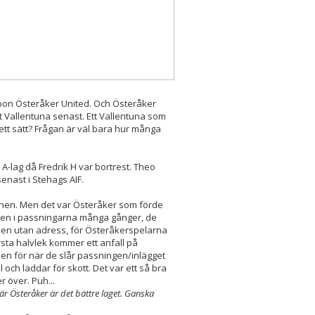
bon Österåker United. Och Österåker
Vallentuna senast. Ett Vallentuna som
 ett sätt? Frågan är väl bara hur många
 A-lag då Fredrik H var bortrest. Theo
senast i Stehags AIF.
tchen. Men det var Österåker som förde
ingen i passningarna många gånger, de
ollen utan adress, för Österåkerspelarna
örsta halvlek kommer ett anfall på
llen för när de slår passningen/inlägget
och laddar för skott. Det var ett så bra
r över. Puh...
 är Österåker är det bättre laget. Ganska