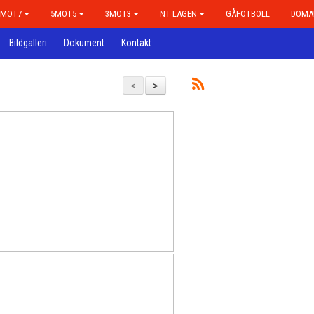
7MOT7
5MOT5
3MOT3
NT LAGEN
GÅFOTBOLL
DOMA
Bildgalleri
Dokument
Kontakt
<
>