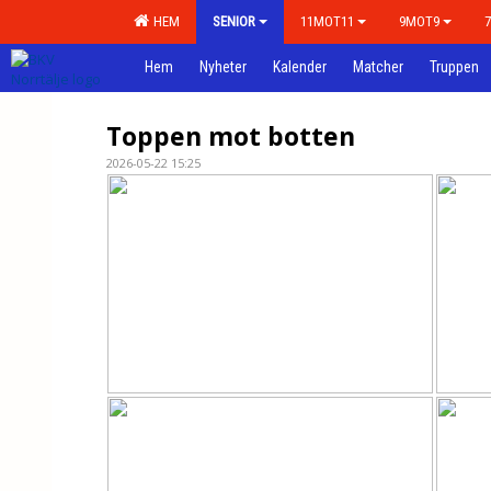
HEM
SENIOR
11MOT11
9MOT9
Hem
Nyheter
Kalender
Matcher
Truppen
Toppen mot botten
2026-05-22 15:25