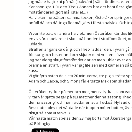
Jag måste ha jinxat på nåt ( bakvänt ) sätt, för direkt efte
Karlsson gör 1-0 i den 33:e! ( Annars har det hänt flera gång
motståndaren gjort mål istället... )
Halvleken fortsätter i samma tecken, Österåker springer o
anfall då och då. Inga fler mål görs i första halvlek. Och in
Vi var lite bättre i andra halvlek, men Österåker kändes li
en av våra spelare ett skott på handen i straffområdet, oc
jublade.
Straffen är ganska dålig, och Theo räddar den. Tyvärr går bo
för kung och fosterland och skjuter med vristen - över mål
Jag har aldrig riktigt förstått det där att man jublar över e
bränna en straff. Tyvärr var jag lite sen med kameran så
kass.
Vi gör fyra byten de sista 20 minuterna, tre p.g.a. trötta spe
Adam och Zacke, och Simon J får ersätta Max som skadar 
Österåker trycker på mer och mer, men vi lyckas, som vanli
vi tar vår sjätte seger på sju matcher denna säsong. Theo 
denna säsong ) och han räddar en straff också. Hyfsad di
Resultatet blev det väntade när toppen möter botten, ä
riktigt så som vi tänkt. :)
Vår nästa match spelas den 23 maj borta mot Åkersberga FC.
på Röllingby.