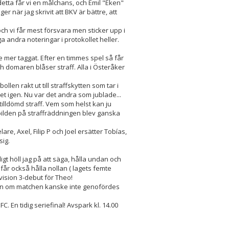
r detta får vi en målchans, och Emil "Eken"
er när jag skrivit att BKV är bättre, att
ch vi får mest försvara men sticker upp i
ga andra noteringar i protokollet heller.
te mer taggat. Efter en timmes spel så får
h domaren blåser straff. Alla i Österåker
llen rakt ut till straffskytten som tar i
et igen. Nu var det andra som jublade...
n tilldömd straff. Vem som helst kan ju
 bilden på straffräddningen blev ganska
lare, Axel, Filip P och Joel ersätter Tobías,
sig.
gt höll jag på att säga, hålla undan och
får också hålla nollan ( lagets femte
vision 3-debut för Theo!
ven om matchen kanske inte genofördes
 En tidig seriefinal! Avspark kl. 14.00