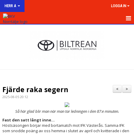
HERR A
LOGGA IN
HEM
NYHETER
KALENDER
MATCHER
TRUPPEN
Fjärde raka segern
<
>
BILDGALLERI
2025-08-05 20:12
DOKUMENT
Så här glad blir man när man tar ledningen i den 87:e minuten.
Fast den satt långt inne...
KONTAKT
Höstsäsongen börjar med bortamatch mot IFK Västerås. Samma IFK
som snodde poäng av oss hemma i slutet av april och kvitterade i den