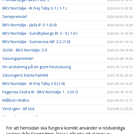
BKV Norrtälje - IK Frej Täby 2-1 ( 1-1 )
2026-04-13 20:59
Seriepremiär!
2026-04-06 20:26
BKV Norrtälje - Järla IF: 5-1 (0-0)
2026-04-05 16:29
BKV Norrtälje - Sundbybergs IK: 3 - 0 ( 1-0 )
2026-03-10 19:56
BKV Norrtälje - Sunnersta AIF: 2-2 (1-0)
2026-03-01 16:16
GUSK - BKV Norrtälje: 2-0
2026-02-24 19:45
Säsongspremiär!
2026-02-08 19:06
Fin avslutning på en grym höstsäsong
2025-10-13 19:11
Säsongens bästa halvlek
2025-10-02 20:35
BKV Norrtälje - IK Frej Täby 2-0 (1-0(
2025-09-24 16:47
Fagersta Södra IK - BKV Norrtälje 1 - 2 (0-1)
2025-09-18 19:31
Mållöst i RoBro
2025-09-06 12:11
Vinst igen - till slut
2025-08-25 20:02
Sviten bruten mot Fanna
2025-08-20 20:31
Revansch mot Upsala IF
2025-08-12 17:26
För att hemsidan ska fungera korrekt använder vi nödvändiga
Fjärde raka segern
cookies från SportAdmin. Dessa går inte att stänga av.
2025-08-05 20:12