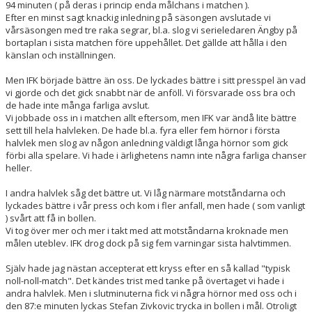
94 minuten ( på deras i princip enda målchans i matchen ).
Efter en minst sagt knackig inledning på säsongen avslutade vi
vårsäsongen med tre raka segrar, bl.a. slog vi serieledaren Ängby på
bortaplan i sista matchen före uppehållet. Det gällde att hålla i den
känslan och inställningen.
Men IFK började bättre än oss. De lyckades bättre i sitt presspel än vad
vi gjorde och det gick snabbt när de anföll. Vi försvarade oss bra och
de hade inte många farliga avslut.
Vi jobbade oss in i matchen allt eftersom, men IFK var ändå lite bättre
sett till hela halvleken. De hade bl.a. fyra eller fem hörnor i första
halvlek men slog av någon anledning väldigt långa hörnor som gick
förbi alla spelare. Vi hade i ärlighetens namn inte några farliga chanser
heller.
I andra halvlek såg det bättre ut. Vi låg närmare motståndarna och
lyckades bättre i vår press och kom i fler anfall, men hade ( som vanligt
) svårt att få in bollen.
Vi tog över mer och mer i takt med att motståndarna kroknade men
målen uteblev. IFK drog dock på sig fem varningar sista halvtimmen.
Själv hade jag nästan accepterat ett kryss efter en så kallad "typisk
noll-noll-match". Det kändes trist med tanke på övertaget vi hade i
andra halvlek. Men i slutminuterna fick vi några hörnor med oss och i
den 87:e minuten lyckas Stefan Zivkovic trycka in bollen i mål. Otroligt