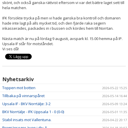
skönt, och också ganska rättvist eftersom vi var det bättre laget sett till
hela matchen.
IFK försökte trycka på men vi hade ganska bra kontroll och domaren
hade inte lagt på alls mycket tid, och den fjärde raka segern
inkasserades, packades in i bussen och kördes hem till Norrtan.
Nästa match är nu på lördag 9 augusti, avspark kl. 15.00 hemma på IP.
Upsala IF står för motståndet.
Vi ses då!
Nyhetsarkiv
Toppen mot botten
2026-05-22 15:25
Tillbaka på vinnarspåret
2026-05-14 16:44
Upsala IF - BKV Norrtälje: 3-2
2026-05-09 13:24
BKV Norrtälje - IFK Uppsala 1 - 0 (0-0)
2026-05-01 11:35
Stabil insats mot Vallentuna.
2026-04-22 20:17
Premiärseger även i div. 5
2026-04-18 10:07