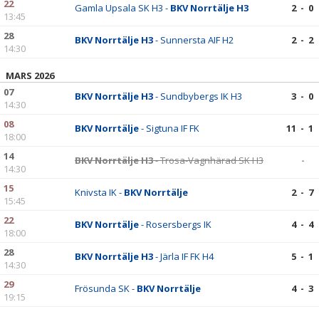
22
Gamla Upsala SK H3 -
BKV Norrtälje H3
2 - 0
13:45
28
BKV Norrtälje H3
- Sunnersta AIF H2
2 - 2
14:30
MARS 2026
07
BKV Norrtälje H3
- Sundbybergs IK H3
3 - 0
14:30
08
BKV Norrtälje
- Sigtuna IF FK
11 - 1
18:00
14
BKV Norrtälje H3
- Trosa-Vagnhärad SK H3
-
14:30
15
Knivsta IK -
BKV Norrtälje
2 - 7
15:45
22
BKV Norrtälje
- Rosersbergs IK
4 - 4
18:00
28
BKV Norrtälje H3
- Järla IF FK H4
5 - 1
14:30
29
Frösunda SK -
BKV Norrtälje
4 - 3
19:15