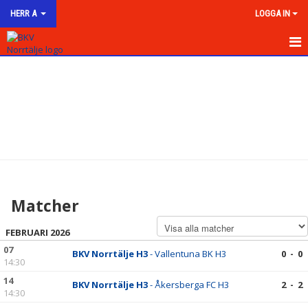
HERR A
LOGGA IN
HEM
NYHETER
KALENDER
MATCHER
TRUPPEN
Matcher
BILDGALLERI
FEBRUARI 2026
DOKUMENT
07
BKV Norrtälje H3
- Vallentuna BK H3
0 - 0
14:30
KONTAKT
14
BKV Norrtälje H3
- Åkersberga FC H3
2 - 2
14:30