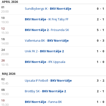
APRIL 2026
01
Sundbybergs IK -
BKV Norrtälje
0 - 1
20:00
10
BKV Norrtälje
- IK Frej Täby FF
2 - 1
19:30
12
BKV Norrtälje 2
- Frösunda SK
5 - 1
15:30
18
Vallentuna BK -
BKV Norrtälje
0 - 3
14:00
24
Unik FK 2 -
BKV Norrtälje 2
1 - 0
20:00
26
BKV Norrtälje
- IFK Uppsala
1 - 0
13:15
MAJ 2026
02
Upsala IF Fotboll -
BKV Norrtälje
3 - 2
15:45
08
Brottby SK -
BKV Norrtälje 2
2 - 1
19:30
10
BKV Norrtälje
- Fanna BK
1 - 0
15:30