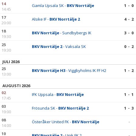
14
Gamla Upsala SK -
BKV Norrtälje
1 - 0
14:45
17
Alsike IF -
BKV Norrtälje 2
4 - 2
20:00
18
BKV Norrtälje
- Sundbybergs IK
3 - 0
19:30
25
BKV Norrtälje 2
- Vaksala SK
0 - 2
19:30
JULI 2026
25
BKV Norrtälje H3
- Viggbyholms IK FF H2
1 - 2
13:00
AUGUSTI 2026
02
IFK Uppsala -
BKV Norrtälje
1 - 1
17:45
03
Frösunda SK -
BKV Norrtälje 2
1 - 3
19:00
08
Österåker United FK -
BKV Norrtälje
-
14:00
10
BKV Norrtälje 2
- Unik FK 2
-