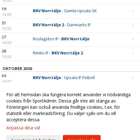
14:00
19
BKV Norrtälje
- Gamla Upsala SK
-
14:00
21
BKV Norrtälje 2
- Danmarks IF
-
19:30
27
Roslagsbro IF -
BKV Norrtälje
-
14:00
28
Rimbo IF -
BKV Norrtälje 2
-
19:00
OKTOBER 2026
04
BKV Norrtälje
- Upsala IF Fotboll
-
14:00
05
BKV Norrtälje 2
- Alsike IF
-
För att hemsidan ska fungera korrekt använder vi nödvändiga
19:30
cookies från SportAdmin. Dessa går inte att stänga av.
11
Vaksala SK -
BKV Norrtälje 2
-
Föreningen kan också använda frivilliga cookies, t.ex. för
14:00
statistik eller marknadsföring. Du väljer själv om du vill
acceptera dessa.
Anpassa dina val
Cookie-
Gå till
inställningar
Webbversion