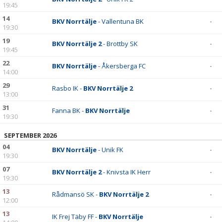
19:45
14
BKV Norrtälje
- Vallentuna BK
-
19:30
19
BKV Norrtälje 2
- Brottby SK
-
19:45
22
BKV Norrtälje
- Åkersberga FC
-
14:00
29
Rasbo IK -
BKV Norrtälje 2
-
13:00
31
Fanna BK -
BKV Norrtälje
-
19:30
SEPTEMBER 2026
04
BKV Norrtälje
- Unik FK
-
19:30
07
BKV Norrtälje 2
- Knivsta IK Herr
-
19:30
13
Rådmansö SK -
BKV Norrtälje 2
-
12:00
13
IK Frej Täby FF -
BKV Norrtälje
-