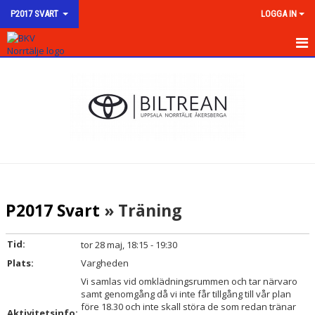
P2017 SVART
LOGGA IN
HEM
NYHETER
KALENDER
MATCHER
TRUPPEN
P2017 Svart
» Träning
BILDGALLERI
Tid:
tor 28 maj, 18:15 - 19:30
DOKUMENT
Plats:
Vargheden
Vi samlas vid omklädningsrummen och tar närvaro
KONTAKT
samt genomgång då vi inte får tillgång till vår plan
före 18.30 och inte skall störa de som redan tränar
Aktivitetsinfo: