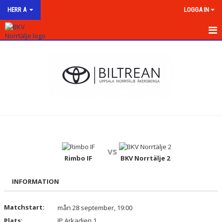
HERR A
LOGGA IN
HEM
NYHETER
KALENDER
MATCHER
TRUPPEN
vs
BILDGALLERI
Rimbo IF
BKV Norrtälje 2
DOKUMENT
INFORMATION
KONTAKT
Matchstart:
mån 28 september, 19:00
Plats:
IP Arkadien 1