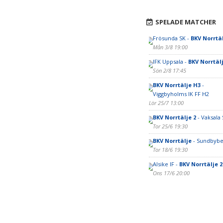
SPELADE MATCHER
Frösunda SK -
BKV Norrtäl
Mån 3/8 19:00
IFK Uppsala -
BKV Norrtäl
Sön 2/8 17:45
BKV Norrtälje H3
-
Viggbyholms IK FF H2
Lör 25/7 13:00
BKV Norrtälje 2
- Vaksala 
Tor 25/6 19:30
BKV Norrtälje
- Sundbybe
Tor 18/6 19:30
Alsike IF -
BKV Norrtälje 2
Ons 17/6 20:00