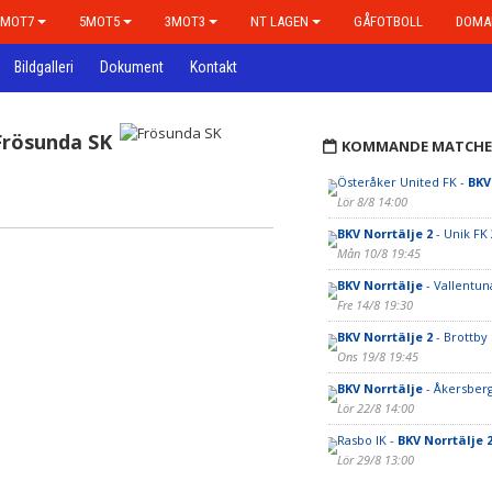
7MOT7
5MOT5
3MOT3
NT LAGEN
GÅFOTBOLL
DOMA
Bildgalleri
Dokument
Kontakt
Frösunda SK
KOMMANDE MATCHE
Österåker United FK -
BKV
Lör 8/8 14:00
BKV Norrtälje 2
- Unik FK 
Mån 10/8 19:45
BKV Norrtälje
- Vallentun
Fre 14/8 19:30
BKV Norrtälje 2
- Brottby
Ons 19/8 19:45
BKV Norrtälje
- Åkersber
Lör 22/8 14:00
Rasbo IK -
BKV Norrtälje 
Lör 29/8 13:00