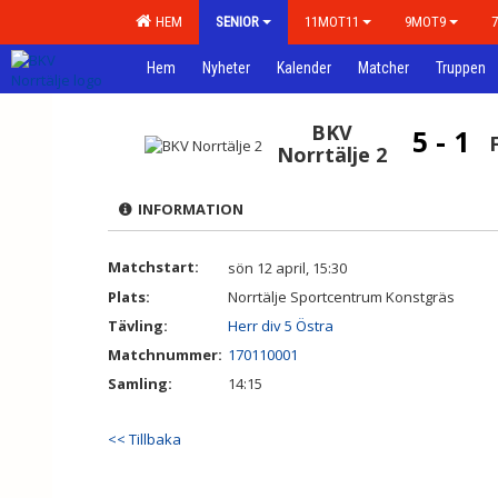
HEM
SENIOR
11MOT11
9MOT9
Hem
Nyheter
Kalender
Matcher
Truppen
BKV
5 - 1
Norrtälje 2
INFORMATION
Matchstart:
sön 12 april, 15:30
Plats:
Norrtälje Sportcentrum Konstgräs
Tävling:
Herr div 5 Östra
Matchnummer:
170110001
Samling:
14:15
<< Tillbaka