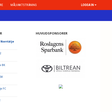
RE
MÅLVAKTSTRÄNING
LOGGA IN
R
HUVUDSPONSORER
 Norrtälje
2
a BK
 SK
ga FC
2