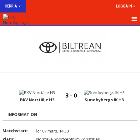
HERR A
LOGGA IN
HEM
NYHETER
KALENDER
MATCHER
TRUPPEN
3 - 0
BILDGALLERI
BKV Norrtälje H3
Sundbybergs IK H3
DOKUMENT
INFORMATION
KONTAKT
Matchstart:
lör 07 mars, 14:30
Plats:
Norrtälje Sportcentrum Konstgräs