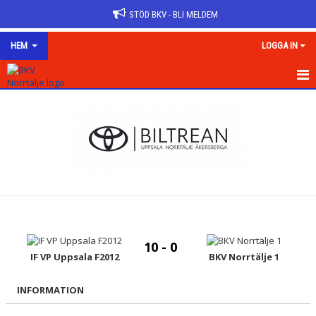
STÖD BKV - BLI MELDEM
HEM
LOGGA IN
HEM
OM KLUBBEN
KONTAKT
NYHETER
VÅRA LAG/TRÄNARE
10 - 0
KALENDER
IF VP Uppsala F2012
BKV Norrtälje 1
MATCHER
INFORMATION
DOKUMENT