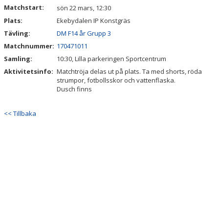
Matchstart:
sön 22 mars, 12:30
Plats:
AVGIFTER BKV NORRTÄLJE
Ekebydalen IP Konstgräs
Tävling:
DM F14 år Grupp 3
BOKA LOKAL/KONFERENS
Matchnummer:
170471011
Samling:
10:30, Lilla parkeringen Sportcentrum
WEBBSHOPEN
Aktivitetsinfo:
Matchtröja delas ut på plats. Ta med shorts, röda
strumpor, fotbollsskor och vattenflaska.
VISSELBLÅSARFUNKTION
Dusch finns
STOLTA SPONSORER
<< Tillbaka