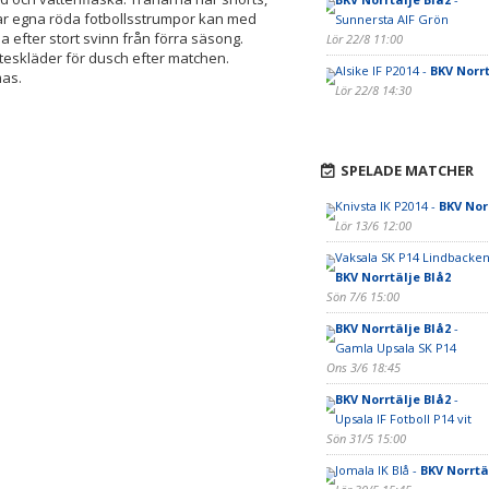
ar egna röda fotbollsstrumpor kan med
Sunnersta AIF Grön
 efter stort svinn från förra säsong.
Lör 22/8 11:00
skläder för dusch efter matchen.
Alsike IF P2014 -
BKV Norrt
mas.
Lör 22/8 14:30
SPELADE MATCHER
Knivsta IK P2014 -
BKV Nor
Lör 13/6 12:00
Vaksala SK P14 Lindbacken
BKV Norrtälje Blå2
Sön 7/6 15:00
BKV Norrtälje Blå2
-
Gamla Upsala SK P14
Ons 3/6 18:45
BKV Norrtälje Blå2
-
Upsala IF Fotboll P14 vit
Sön 31/5 15:00
Jomala IK Blå -
BKV Norrtä