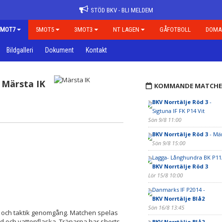
STÖD BKV - BLI MELDEM
7MOT7
5MOT5
3MOT3
NT LAGEN
GÅFOTBOLL
DOMA
Bildgalleri
Dokument
Kontakt
Märsta IK
KOMMANDE MATCHE
BKV Norrtälje Röd 3
-
Sigtuna IF FK P14 Vit
Sön 9/8 11:00
BKV Norrtälje Röd 3
- Mär
Sön 9/8 15:00
Lagga- Långhundra BK P11/
BKV Norrtälje Röd 3
Lör 15/8 10:00
Danmarks IF P2014 -
BKV Norrtälje Blå2
Sön 16/8 13:45
e och taktik genomgång. Matchen spelas
d och vattenflaska. Tränarna har shorts,
BKV Norrtälje Blå2
-