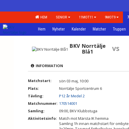
HEM
SENIOR
11MOT11
9MOT9
Hem
Nyheter
Kalender
Matcher
Truppen
BKV Norrtälje
vs
Blå1
INFORMATION
Matchstart:
sön 03 maj, 10:00
Plats:
Norrtälje Sportcentrum 6
Tävling:
P12 år Medel 2
Matchnummer:
170514001
Samling:
09:00, BKV Klubbstuga
Aktivitetsinfo:
Match mot Märsta IK hemma
Samling 1h innan matchstart för ombyt
3x20min. Tag med fotbollsskor, benskyd