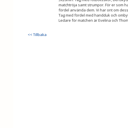
matchtröja samt strumpor. För er som h
fördel använda dem. Vi har ont om dessa
Tag med fördel med handduk och ombyte
Ledare för matchen är Evelina och Tho
<< Tillbaka