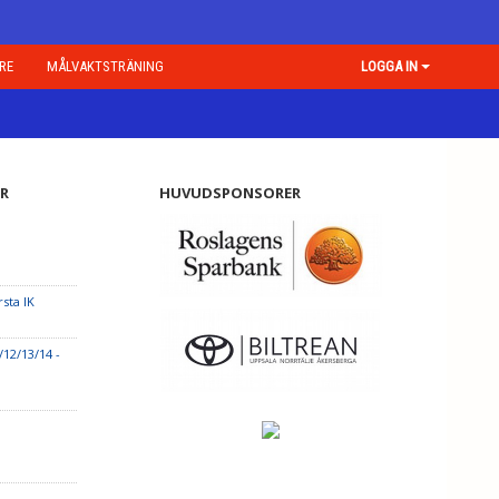
RE
MÅLVAKTSTRÄNING
LOGGA IN
R
HUVUDSPONSORER
sta IK
12/13/14 -