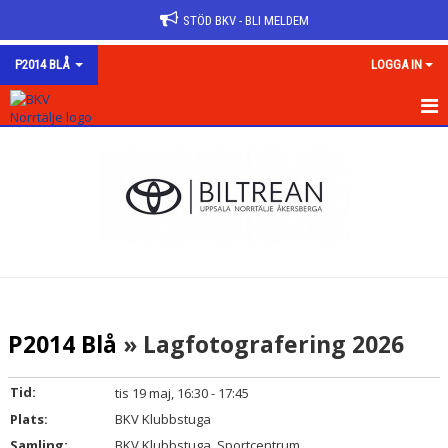
STÖD BKV - BLI MELDEM
P2014 BLÅ
LOGGA IN
HEM
NYHETER
KALENDER
MATCHER
TRUPPEN
P2014 Blå
» Lagfotografering 2026
BILDGALLERI
Tid:
tis 19 maj, 16:30 - 17:45
DOKUMENT
Plats:
BKV Klubbstuga
Samling:
BKV Klubbstuga, Sportcentrum
KONTAKT