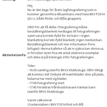
Hej,
Nu är det dags för årets lagfotografering som vi
kommer genomföra tillsammans med hela BKV P2014
(d.v.s. både Röda- och Blåa-gruppen).
OBS! För att få delta i fotografering måste
beställningsblankett medtagas till fotograferingen
samt vara korrekt ifylld för ert barn = Ingen
blankett/ej korrekt ifylld blankett, ingen medverkan.
Beställningsblankett och mer information finns
bifogad i denna kallelse så att ni själva kan skriva ut,
vi försöker även fixa ett antal utskrivna exemplar
Aktivitetsinfo:
och dela ut på träningar inför fotograferingen.
Tider:
- 16:30 samling utanför BKVs klubbstuga. OBS! Viktigt
att komma i tid! Ombyte till matchkläder sker på plats,
ledarna har med sig kläder.
- 17:00 Fotografering start
- 17:45 Föräldrar/Vårdnadshavare hämtar barn
utanför BKVs klubbstuga.
Varmt välkomna!
//Ledarstaben i BKV P2014 Röd och Blå