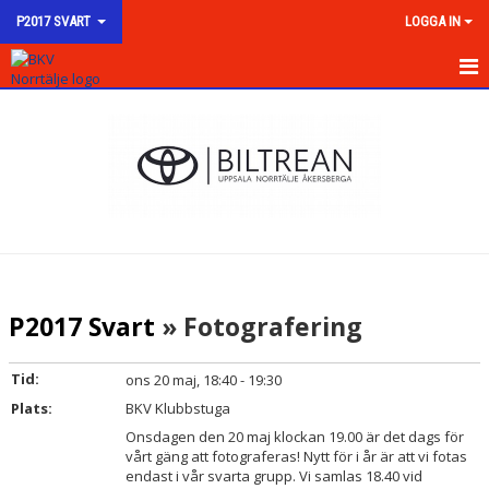
P2017 SVART
LOGGA IN
HEM
NYHETER
KALENDER
MATCHER
TRUPPEN
P2017 Svart
» Fotografering
BILDGALLERI
Tid:
ons 20 maj, 18:40 - 19:30
DOKUMENT
Plats:
BKV Klubbstuga
Onsdagen den 20 maj klockan 19.00 är det dags för
KONTAKT
vårt gäng att fotograferas! Nytt för i år är att vi fotas
endast i vår svarta grupp. Vi samlas 18.40 vid