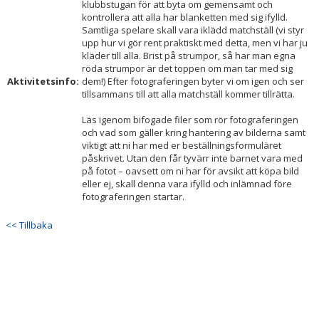
klubbstugan för att byta om gemensamt och
kontrollera att alla har blanketten med sig ifylld.
Samtliga spelare skall vara iklädd matchställ (vi styr
upp hur vi gör rent praktiskt med detta, men vi har ju
kläder till alla. Brist på strumpor, så har man egna
röda strumpor är det toppen om man tar med sig
Aktivitetsinfo:
dem!) Efter fotograferingen byter vi om igen och ser
tillsammans till att alla matchställ kommer tillrätta.
Läs igenom bifogade filer som rör fotograferingen
och vad som gäller kring hantering av bilderna samt
viktigt att ni har med er beställningsformuläret
påskrivet. Utan den får tyvärr inte barnet vara med
på fotot – oavsett om ni har för avsikt att köpa bild
eller ej, skall denna vara ifylld och inlämnad före
fotograferingen startar.
<< Tillbaka