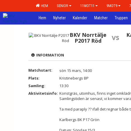
HEM
SENIOR
11MOT11
9MOT9
Hem
Nyheter
Kalender
Matcher
Truppen
BKV Norrtälje
K
vs
P2017 Röd
INFORMATION
Matchstart:
sön 15 mars, 14:00
Plats:
Kristinebergs BP
Samling:
13:30
Aktivitetsinfo:
Konstgräs, utomhus, finns inget omklä
Samlingstiden är senast, vi kommer vara 
Ta med paraply ?? ifall det regnar både 
Karlbergs BK P17 Grön
Datum: Söndag 15/3