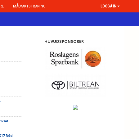
RE
MÅLVAKTSTRÄNING
LOGGA IN
HUVUDSPONSORER
-
-
7 Röd
017 Röd