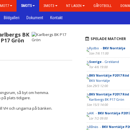
7MOT7
5MOT5
3MOT3
NT LAGEN
GÅFOTBOLL
DOMA
Bildgalleri
Dokument
Kontakt
arlbergs BK
SPELADE MATCHER
P17 Grön
Rydbo -
BKV Norrtälje
Sön 7/6 11:00
Sverige
- Grekland
Tor 4/6 19:00
BKV Norrtälje P2017 Röd
BKV Norrtälje
Sön 29/3 12:00
dningsrum, så byt om hemma.
BKV Norrtälje P2017 Röd
på plats tidigare.
Karlbergs BK P17 Grön
Sön 15/3 14:00
till VH och ungarna på bänken.
AIK -
BKV Norrtälje P201
Lör 7/2 09:00
Rånäs -
BKV Norrtälje P2