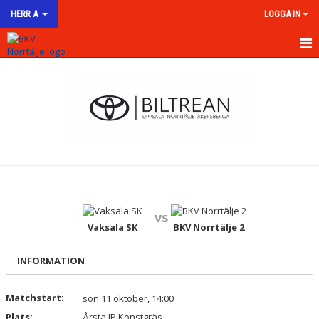
HERR A
LOGGA IN
HEM
NYHETER
KALENDER
MATCHER
TRUPPEN
vs
BILDGALLERI
Vaksala SK
BKV Norrtälje 2
DOKUMENT
INFORMATION
KONTAKT
Matchstart:
sön 11 oktober, 14:00
Plats:
Årsta IP Konstgräs