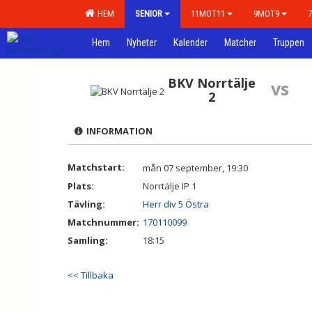
HEM
SENIOR
11MOT11
9MOT9
Hem
Nyheter
Kalender
Matcher
Truppen
BKV Norrtälje
vs
2
INFORMATION
Matchstart:
mån 07 september, 19:30
Plats:
Norrtälje IP 1
Tävling:
Herr div 5 Östra
Matchnummer:
170110099
Samling:
18:15
<< Tillbaka