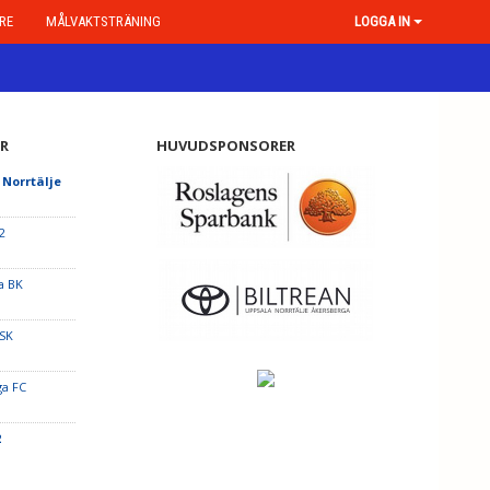
RE
MÅLVAKTSTRÄNING
LOGGA IN
R
HUVUDSPONSORER
 Norrtälje
2
a BK
 SK
ga FC
2