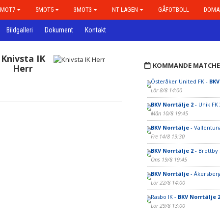
7MOT7
5MOT5
3MOT3
NT LAGEN
GÅFOTBOLL
DOMA
Bildgalleri
Dokument
Kontakt
Knivsta IK
KOMMANDE MATCHE
Herr
Österåker United FK -
BKV
Lör 8/8 14:00
BKV Norrtälje 2
- Unik FK 
Mån 10/8 19:45
BKV Norrtälje
- Vallentun
Fre 14/8 19:30
BKV Norrtälje 2
- Brottby
Ons 19/8 19:45
BKV Norrtälje
- Åkersber
Lör 22/8 14:00
Rasbo IK -
BKV Norrtälje 
Lör 29/8 13:00