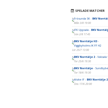
SPELADE MATCHER
Frösunda SK -
BKV Norrtäl
Mån 3/8 19:00
IFK Uppsala -
BKV Norrtäl
Sön 2/8 17:45
BKV Norrtälje H3
-
Viggbyholms IK FF H2
Lör 25/7 13:00
BKV Norrtälje 2
- Vaksala 
Tor 25/6 19:30
BKV Norrtälje
- Sundbybe
Tor 18/6 19:30
Alsike IF -
BKV Norrtälje 2
Ons 17/6 20:00