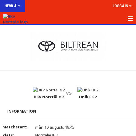
HERR A
LOGGA IN
HEM
NYHETER
KALENDER
MATCHER
TRUPPEN
vs
BILDGALLERI
BKV Norrtälje 2
Unik FK 2
DOKUMENT
INFORMATION
KONTAKT
Matchstart:
mån 10 augusti, 19:45
Plats:
Norrtälje IP 1