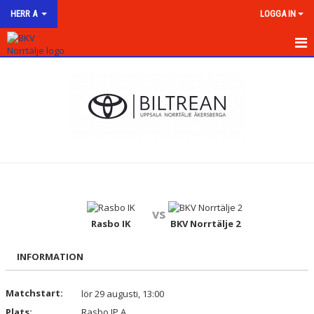
HERR A
LOGGA IN
HEM
NYHETER
KALENDER
MATCHER
TRUPPEN
vs
BILDGALLERI
Rasbo IK
BKV Norrtälje 2
DOKUMENT
INFORMATION
KONTAKT
Matchstart:
lör 29 augusti, 13:00
Plats:
Rasbo IP A