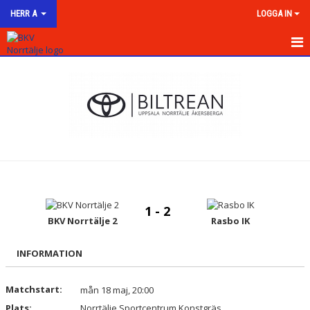
HERR A
LOGGA IN
HEM
NYHETER
KALENDER
MATCHER
TRUPPEN
1 - 2
BILDGALLERI
BKV Norrtälje 2
Rasbo IK
DOKUMENT
INFORMATION
KONTAKT
Matchstart:
mån 18 maj, 20:00
Plats:
Norrtälje Sportcentrum Konstgräs