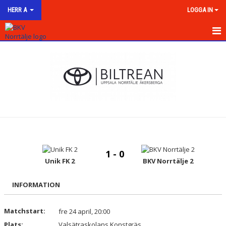
HERR A
LOGGA IN
HEM
NYHETER
KALENDER
MATCHER
TRUPPEN
1 - 0
BILDGALLERI
Unik FK 2
BKV Norrtälje 2
DOKUMENT
INFORMATION
KONTAKT
Matchstart:
fre 24 april, 20:00
Plats:
Valsätraskolans Konstgräs