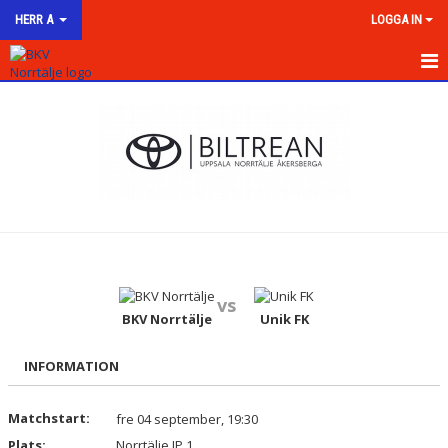
HERR A
LOGGA IN
HEM
NYHETER
KALENDER
MATCHER
TRUPPEN
vs
BILDGALLERI
BKV Norrtälje
Unik FK
DOKUMENT
INFORMATION
KONTAKT
Matchstart:
fre 04 september, 19:30
Plats:
Norrtälje IP 1