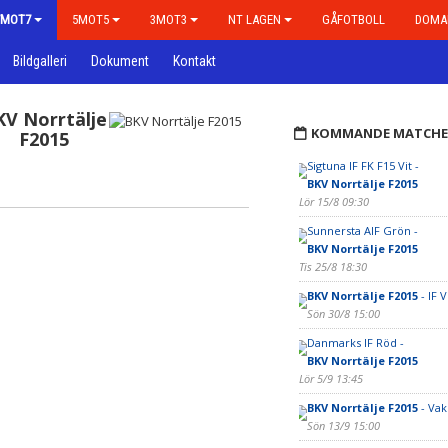
7MOT7
5MOT5
3MOT3
NT LAGEN
GÅFOTBOLL
DOMA
Bildgalleri
Dokument
Kontakt
KV Norrtälje
KOMMANDE MATCHE
F2015
Sigtuna IF FK F15 Vit -
BKV Norrtälje F2015
Lör 15/8 09:30
Sunnersta AIF Grön -
BKV Norrtälje F2015
Tis 25/8 18:30
BKV Norrtälje F2015
- IF 
Sön 30/8 15:00
Danmarks IF Röd -
BKV Norrtälje F2015
Lör 5/9 13:45
BKV Norrtälje F2015
- Vak
Sön 13/9 15:00