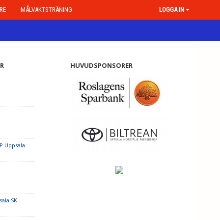
RE
MÅLVAKTSTRÄNING
LOGGA IN
R
HUVUDSPONSORER
VP Uppsala
sala SK