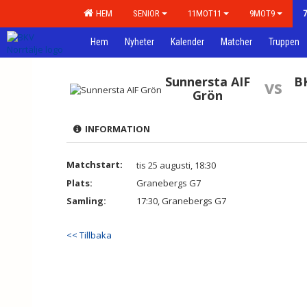
HEM
SENIOR
11MOT11
9MOT9
Hem
Nyheter
Kalender
Matcher
Truppen
Sunnersta AIF
B
vs
Grön
INFORMATION
Matchstart:
tis 25 augusti, 18:30
Plats:
Granebergs G7
Samling:
17:30, Granebergs G7
<< Tillbaka