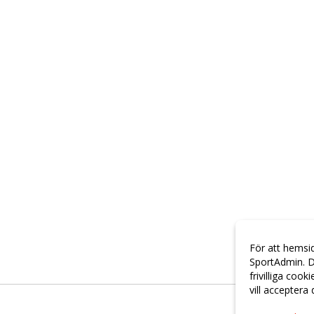
För att hemsi
SportAdmin. D
frivilliga cook
vill acceptera