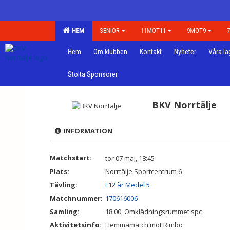
HEM
SENIOR
11MOT11
9MOT9
Hem
Om klubben
Kontakt
Nyheter
Våra la
Stolta Sponsorer
BKV Norrtälje
INFORMATION
Matchstart:
tor 07 maj, 18:45
Plats:
Norrtälje Sportcentrum 6
Tävling:
F12 år Medel 5
Matchnummer:
170616006
Samling:
18:00, Omklädningsrummet spc
Aktivitetsinfo:
Hemmamatch mot Rimbo