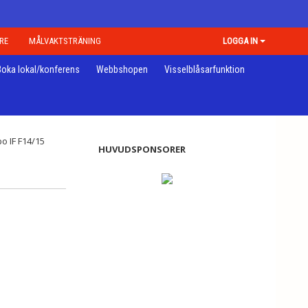
RE
MÅLVAKTSTRÄNING
LOGGA IN
Boka lokal/konferens
Webbshopen
Visselblåsarfunktion
HUVUDSPONSORER