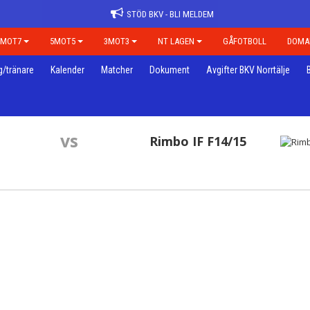
STÖD BKV - BLI MELDEM
7MOT7
5MOT5
3MOT3
NT LAGEN
GÅFOTBOLL
DOMA
g/tränare
Kalender
Matcher
Dokument
Avgifter BKV Norrtälje
vs
Rimbo IF F14/15