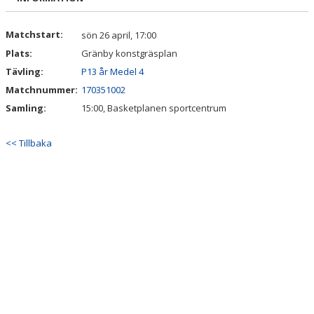
AVGIFTER BKV NORRTÄLJE
Matchstart:
sön 26 april, 17:00
Plats:
Gränby konstgräsplan
BOKA LOKAL/KONFERENS
Tävling:
P13 år Medel 4
Matchnummer:
WEBBSHOPEN
170351002
Samling:
15:00, Basketplanen sportcentrum
VISSELBLÅSARFUNKTION
<< Tillbaka
STOLTA SPONSORER