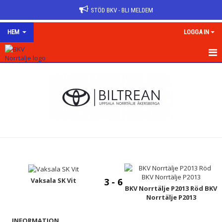
STÖD BKV - BLI MELDEM
HEM
LOGGA IN
HEM
OM KLUBBEN
KONTAKT
NYHETER
VÅRA LAG/TRÄNARE
KALENDER
Vaksala SK Vit
3 - 6
BKV Norrtälje P2013 Röd BKV
Norrtälje P2013
MATCHER
INFORMATION
DOKUMENT