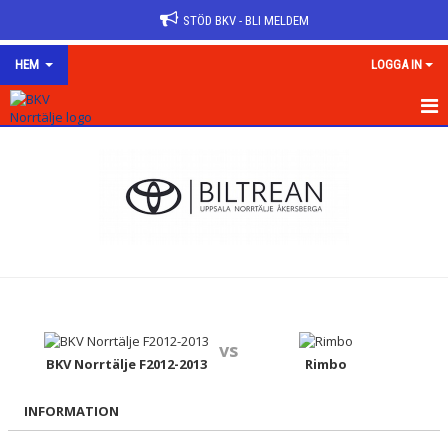
STÖD BKV - BLI MELDEM
HEM
LOGGA IN
HEM
OM KLUBBEN
KONTAKT
NYHETER
VÅRA LAG/TRÄNARE
vs
KALENDER
BKV Norrtälje F2012-2013
Rimbo
MATCHER
INFORMATION
DOKUMENT