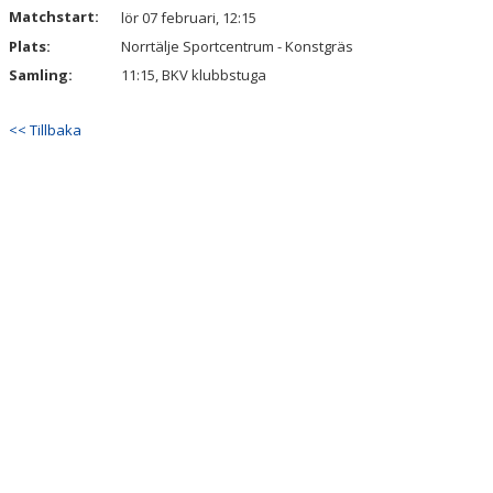
Matchstart:
lör 07 februari, 12:15
Plats:
AVGIFTER BKV NORRTÄLJE
Norrtälje Sportcentrum - Konstgräs
Samling:
11:15, BKV klubbstuga
BOKA LOKAL/KONFERENS
<< Tillbaka
WEBBSHOPEN
VISSELBLÅSARFUNKTION
STOLTA SPONSORER